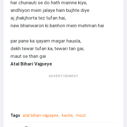
har chunauti se do hath mainne kiye,
andhiyon mein jalaye hain bujhte diye
aj jhakjhorta tez tufan hai,
naw bhanwaron ki banhon mein mehman hai
par pane ka qayam magar hausla,
dekh tewar tufan ka, tewari tan gai,
maut se than gai
Atal Bihari Vajpeye
ADVERTISEMENT
Tags
atal-bihari-vajpayee
kavita
mout