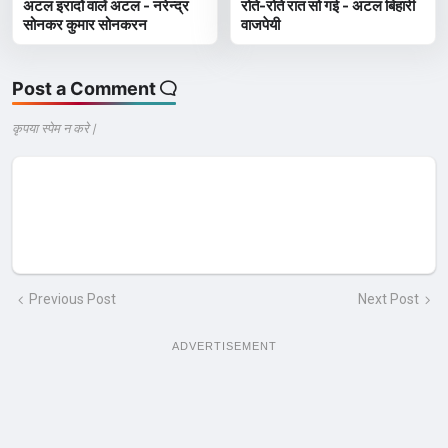
अटल इरादों वालें अटल - नरेन्द्र
रोते-रोते रात सो गई - अटल बिहारी
सोनकर कुमार सोनकरन
वाजपेयी
Post a Comment
कृपया स्पेम न करे |
Previous Post
Next Post
ADVERTISEMENT