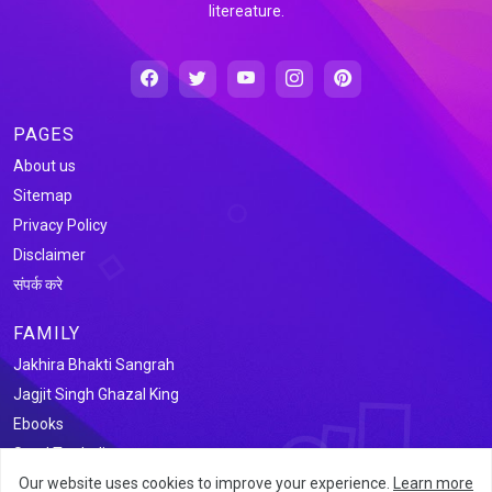
litereature.
PAGES
About us
Sitemap
Privacy Policy
Disclaimer
संपर्क करे
FAMILY
Jakhira Bhakti Sangrah
Jagjit Singh Ghazal King
Ebooks
Saral Tax India
Our website uses cookies to improve your experience.
Learn more