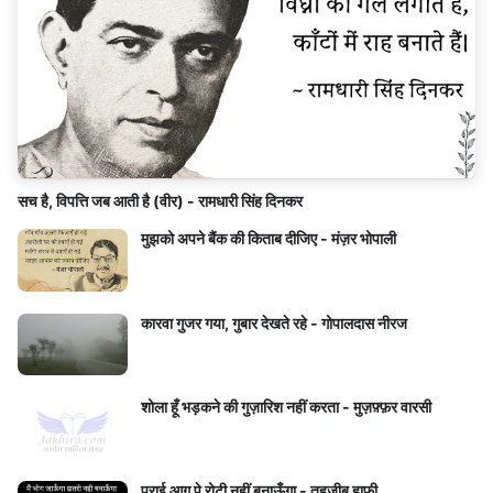
सच है, विपत्ति जब आती है (वीर) - रामधारी सिंह दिनकर
मुझको अपने बैंक की किताब दीजिए - मंज़र भोपाली
कारवा गुजर गया, गुबार देखते रहे - गोपालदास नीरज
शोला हूँ भड़कने की गुज़ारिश नहीं करता - मुज़फ़्फ़र वारसी
पराई आग पे रोटी नहीं बनाऊँगा - तहज़ीब हाफ़ी