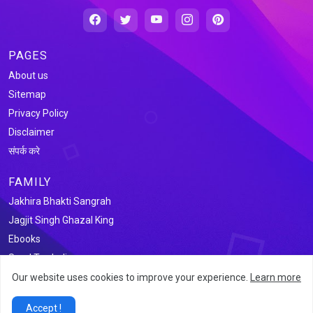
PAGES
About us
Sitemap
Privacy Policy
Disclaimer
संपर्क करे
FAMILY
Jakhira Bhakti Sangrah
Jagjit Singh Ghazal King
Ebooks
Saral Tax India
Our website uses cookies to improve your experience.
Learn more
@2026 जखीरा साहित्य संग्रह
Accept !