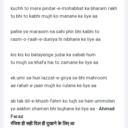
kuchh to mere pindar-e-mohabbat ka bharam rakh
tu bhi to kabhi mujh ko manane ke liye aa
pahle se marasim na sahi phir bhi kabhi to
rasm-o-raah-e-duniya hi nibhane ke liye aa
kis kis ko batayenge judai ka sabab hum
tu mujh se khafa hai to zamane ke liye aa
ek umr se hun lazzat-e-girya se bhi mahroom
ae rahat-e-jaan mujh ko rulane ke liye aa
ab tak dil-e-khush-fahm ko tujh se hain ummiden
ye aakhiri shamen bhi bujhane ke liye aa -
Ahmad
Faraz
रंजिश ही सही दिल ही दुखाने के लिए आ