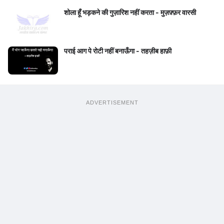
शोला हूँ भड़कने की गुज़ारिश नहीं करता - मुज़फ़्फ़र वारसी
पराई आग पे रोटी नहीं बनाऊँगा - तहज़ीब हाफ़ी
ADVERTISEMENT