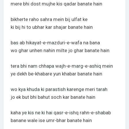
mere bhi dost mujhe kis qadar banate hain
bikherte raho sahra mein bij ulfat ke
ki bij hi to ubhar kar shajar banate hain
bas ab hikayat-e-mazduri-e-wafa na bana
wo ghar unhen nahin milte jo ghar banate hain
tera bhi nam chhapa wajh-e-marg-e-ashiq mein
ye dekh be-khabare yun khabar banate hain
wo kya khuda ki parastish karenge meri tarah
jo ek but bhi bahut soch kar banate hain
kaha ye kis ne ki hai qasr-e-ishq rahn-e-shabab
banane wale ise umr-bhar banate hain