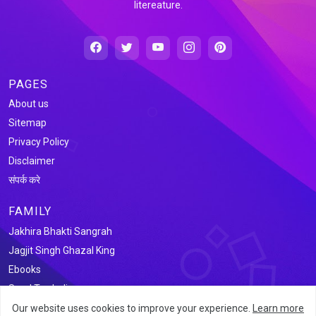
litereature.
PAGES
About us
Sitemap
Privacy Policy
Disclaimer
संपर्क करे
FAMILY
Jakhira Bhakti Sangrah
Jagjit Singh Ghazal King
Ebooks
Saral Tax India
Our website uses cookies to improve your experience.
Learn more