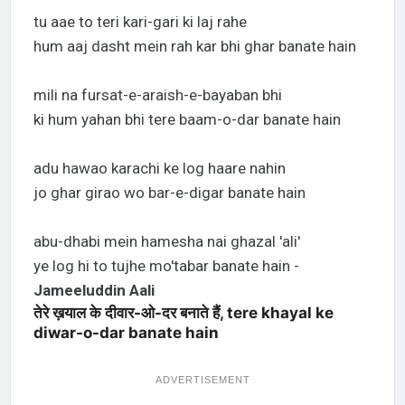
tu aae to teri kari-gari ki laj rahe
hum aaj dasht mein rah kar bhi ghar banate hain
mili na fursat-e-araish-e-bayaban bhi
ki hum yahan bhi tere baam-o-dar banate hain
adu hawao karachi ke log haare nahin
jo ghar girao wo bar-e-digar banate hain
abu-dhabi mein hamesha nai ghazal 'ali'
ye log hi to tujhe mo'tabar banate hain -
Jameeluddin Aali
तेरे ख़याल के दीवार-ओ-दर बनाते हैं, tere khayal ke
diwar-o-dar banate hain
ADVERTISEMENT