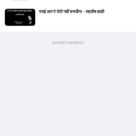
पराई आग पे रोटी नहीं बनाऊँगा - तहज़ीब हाफ़ी
ADVERTISEMENT