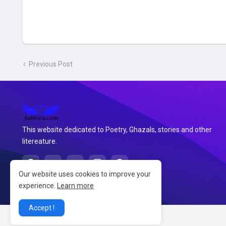
Previous Post
This website dedicated to Poetry, Ghazals, stories and other
litereature.
Our website uses cookies to improve your
experience.
Learn more
Accept !
@2026 जखीरा साहित्य संग्रह