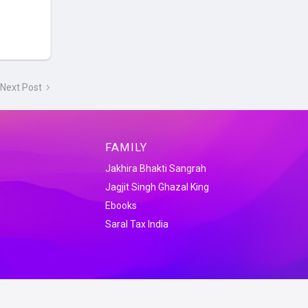
Next Post
FAMILY
Jakhira Bhakti Sangrah
Jagjit Singh Ghazal King
Ebooks
Saral Tax India