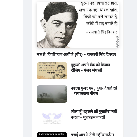
सच है, विपत्ति जब आती है (वीर) - रामधारी सिंह दिनकर
मुझको अपने बैंक की किताब
दीजिए - मंज़र भोपाली
कारवा गुजर गया, गुबार देखते रहे
- गोपालदास नीरज
शोला हूँ भड़कने की गुज़ारिश नहीं
करता - मुज़फ़्फ़र वारसी
पराई आग पे रोटी नहीं बनाऊँगा -