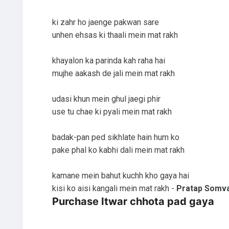
ki zahr ho jaenge pakwan sare
unhen ehsas ki thaali mein mat rakh
khayalon ka parinda kah raha hai
mujhe aakash de jali mein mat rakh
udasi khun mein ghul jaegi phir
use tu chae ki pyali mein mat rakh
badak-pan ped sikhlate hain hum ko
pake phal ko kabhi dali mein mat rakh
kamane mein bahut kuchh kho gaya hai
kisi ko aisi kangali mein mat rakh -
Pratap Somv
Purchase Itwar chhota pad gaya