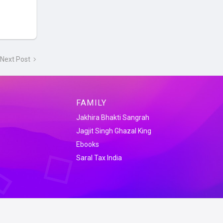
Next Post
FAMILY
Jakhira Bhakti Sangrah
Jagjit Singh Ghazal King
Ebooks
Saral Tax India