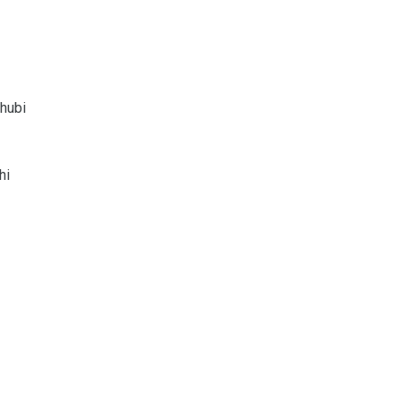
khubi
hi