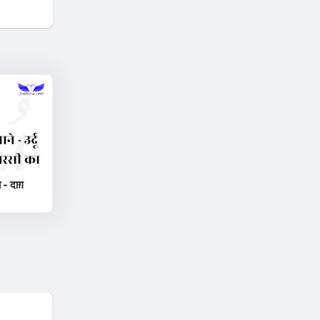
 - दाग़