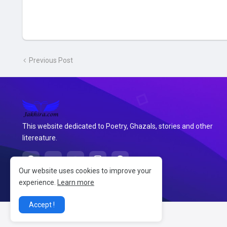
Previous Post
This website dedicated to Poetry, Ghazals, stories and other
litereature.
Our website uses cookies to improve your
experience.
Learn more
Accept !
@2026 जखीरा साहित्य संग्रह