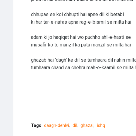
chhupae se koi chhupti hai apne dil ki betabi
ki har tar-e-nafas apna rag-e-bismil se milta hai
adam ki jo haqiqat hai wo puchho ahl-e-hasti se
musafir ko to manzil ka pata manzil se milta hai
ghazab hai 'dagh' ke dil se tumhaara dil nahin milt
tumhaara chand sa chehra mah-e-kaamil se milta 
Tags
daagh-dehlvi
dil
ghazal
ishq