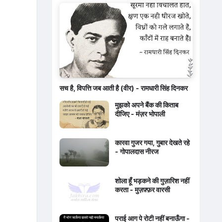
सच है, विपत्ति जब आती है (वीर) - रामधारी सिंह दिनकर
मुझको अपने बैंक की किताब
दीजिए - मंज़र भोपाली
कारवा गुजर गया, गुबार देखते रहे
- गोपालदास नीरज
शोला हूँ भड़कने की गुज़ारिश नहीं
करता - मुज़फ़्फ़र वारसी
पराई आग पे रोटी नहीं बनाऊँगा -