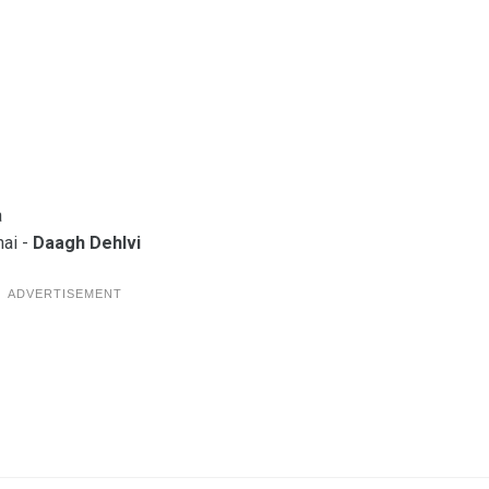
a
hai -
Daagh Dehlvi
ADVERTISEMENT