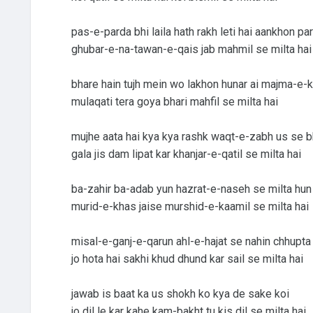
pas-e-parda bhi laila hath rakh leti hai aankhon par
ghubar-e-na-tawan-e-qais jab mahmil se milta hai
bhare hain tujh mein wo lakhon hunar ai majma-e-
mulaqati tera goya bhari mahfil se milta hai
mujhe aata hai kya kya rashk waqt-e-zabh us se b
gala jis dam lipat kar khanjar-e-qatil se milta hai
ba-zahir ba-adab yun hazrat-e-naseh se milta hun
murid-e-khas jaise murshid-e-kaamil se milta hai
misal-e-ganj-e-qarun ahl-e-hajat se nahin chhupta
jo hota hai sakhi khud dhund kar sail se milta hai
jawab is baat ka us shokh ko kya de sake koi
jo dil le kar kahe kam-bakht tu kis dil se milta hai