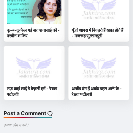
कू-ब-कू फैल गई बात शनासाई की -
यूँ तो आपस में बिगड़ते हैं ख़फ़ा होते हैं
परवीन शाकिर
- मजरूह सुल्तानपुरी
उफ़ कहां लाई ये बेज़ारी हमें - रेख़्ता
अजीब ढंग हैं अबके बहार आने के -
पटौलवी
रेख़्ता पटौलवी
Post a Comment
कृपया स्पेम न करे |