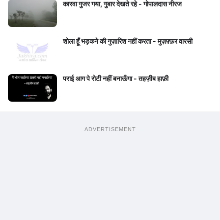
कारवा गुजर गया, गुबार देखते रहे - गोपालदास नीरज
शोला हूँ भड़कने की गुज़ारिश नहीं करता - मुज़फ़्फ़र वारसी
पराई आग पे रोटी नहीं बनाऊँगा - तहज़ीब हाफ़ी
ADVERTISEMENT