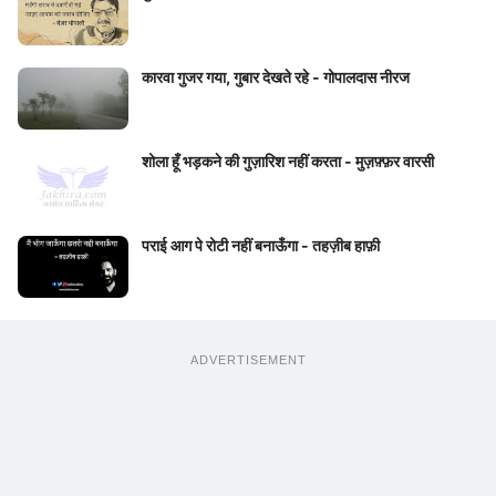
कारवा गुजर गया, गुबार देखते रहे - गोपालदास नीरज
शोला हूँ भड़कने की गुज़ारिश नहीं करता - मुज़फ़्फ़र वारसी
पराई आग पे रोटी नहीं बनाऊँगा - तहज़ीब हाफ़ी
ADVERTISEMENT