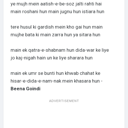
ye mujh mein aatish-e-be-soz jalti rahti hai
main roshani hun main jugnu hun istiara hun
tere husul ki gardish mein kho gai hun main
mujhe bata ki main zarra hun ya sitara hun
main ek qatra-e-shabnam hun dida-war ke liye
jo kaj-nigah hain un ke liye sharara hun
main ek umr se bunti hun khwab chahat ke
hisar-e-dida-e-nam-nak mein khasara hun -
Beena Goindi
ADVERTISEMENT