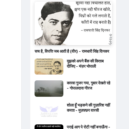
सच है, विपत्ति जब आती है (वीर) - रामधारी सिंह दिनकर
मुझको अपने बैंक की किताब
दीजिए - मंज़र भोपाली
कारवा गुजर गया, गुबार देखते रहे
- गोपालदास नीरज
शोला हूँ भड़कने की गुज़ारिश नहीं
करता - मुज़फ़्फ़र वारसी
पराई आग पे रोटी नहीं बनाऊँगा -