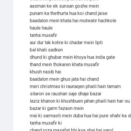
aasman ke ek sunsan goshe mein
punam ka thethurta hua koi chand jaise
baadalon mein khata hai mutwatir hachkole
haule haule
tanha musafir
aur dur tak kohre ki chadar mein lipti
bal khati sadken
dhund ki ghubar mein khoya hua india gate
thand mein thokaren khata musafir
khush nasib hai
baadalon mein ghus jata hai chand
meri christmas ki raunaqen phaili hain tamam
sitaron se raushan saje dhaje bazar
laziz khanon ki khushbuen jahan phaili hain har-su
bazar ki garm fazaon mein
mai ki sarmasti mein duba hua hai pure shahr ka 
tanha musafir ki
chand roza masafat bhi kya shai hai yaro!