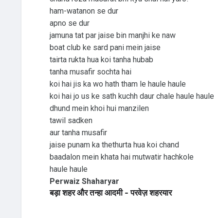
ham-watanon se dur
apno se dur
jamuna tat par jaise bin manjhi ke naw
boat club ke sard pani mein jaise
tairta rukta hua koi tanha hubab
tanha musafir sochta hai
koi hai jis ka wo hath tham le haule haule
koi hai jo us ke sath kuchh daur chale haule haule
dhund mein khoi hui manzilen
tawil sadken
aur tanha musafir
jaise punam ka thethurta hua koi chand
baadalon mein khata hai mutwatir hachkole
haule haule
Perwaiz Shaharyar
बड़ा शहर और तन्हा आदमी - परवेज़ शहरयार