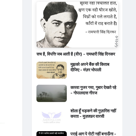
सच है, विपत्ति जब आती है (वीर) - रामधारी सिंह दिनकर
मुझको अपने बैंक की किताब
दीजिए - मंज़र भोपाली
कारवा गुजर गया, गुबार देखते रहे
- गोपालदास नीरज
शोला हूँ भड़कने की गुज़ारिश नहीं
करता - मुज़फ़्फ़र वारसी
पराई आग पे रोटी नहीं बनाऊँगा -