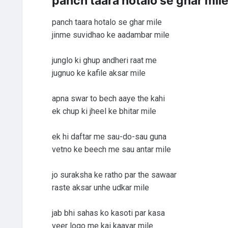
panch taara hotalo se ghar mil
panch taara hotalo se ghar mile
jinme suvidhao ke aadambar mile
junglo ki ghup andheri raat me
jugnuo ke kafile aksar mile
apna swar to bech aaye the kahi
ek chup ki jheel ke bhitar mile
ek hi daftar me sau-do-sau guna
vetno ke beech me sau antar mile
jo suraksha ke ratho par the sawaar
raste aksar unhe udkar mile
jab bhi sahas ko kasoti par kasa
veer logo me kai kaayar mile