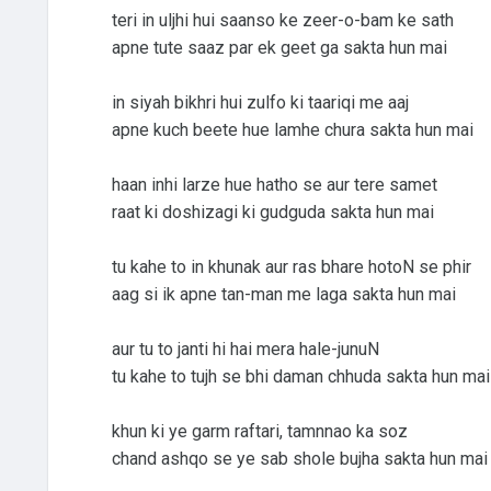
teri in uljhi hui saanso ke zeer-o-bam ke sath
apne tute saaz par ek geet ga sakta hun mai
in siyah bikhri hui zulfo ki taariqi me aaj
apne kuch beete hue lamhe chura sakta hun mai
haan inhi larze hue hatho se aur tere samet
raat ki doshizagi ki gudguda sakta hun mai
tu kahe to in khunak aur ras bhare hotoN se phir
aag si ik apne tan-man me laga sakta hun mai
aur tu to janti hi hai mera hale-junuN
tu kahe to tujh se bhi daman chhuda sakta hun mai
khun ki ye garm raftari, tamnnao ka soz
chand ashqo se ye sab shole bujha sakta hun mai