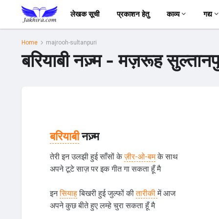
लेखक सूची
प्रकाशन हेतु
काव्य
गद्य
Home
majrooh-sultanpuri
बरियाबी नज़्म - मज़रूह सुल्तानपु
बरियाबी
नज़्म
तेरी इन उलझी हुई साँसों के
ज़ीर-ओ-बम
के साथ
अपने टूटे साज़ पर इक गीत गा सकता हूँ मै
इन
सियाह
बिखरी हुई जुल्फों की
तारीकी
में आज
अपने कुछ बीते हुए लम्हे चुरा सकता हूँ मै