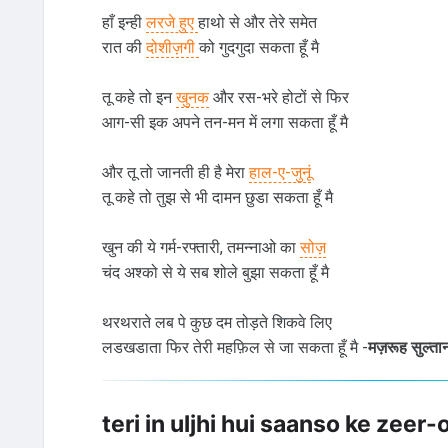
हाँ इन्ही
लरजे हुए
हाथो से और तेरे समेत
रात की
दोशीज़गी
को गुदगुदा सकता हूँ मै
तू कहे तो इन
खुनक
और रस-भरे होटों से फिर
आग-सी इक अपने तन-मन में लगा सकता हूँ मै
और तू तो जानती ही है मेरा
हाल-ए-जुनूं
तू कहे तो तुझ से भी दामन छुडा सकता हूँ मै
खुन की ये गर्म-रफ्तारी, तमन्नाओ का
सोज़
चंद अश्को से ये सब शोले बुझा सकता हूँ मै
थरथराते लब पे कुछ दम तोड़ते शिकवे लिए
लडखडाता फिर तेरी महफ़िल से जा सकता हूँ मै -
मज़रूह सुल्तान
teri in uljhi hui saanso ke zeer