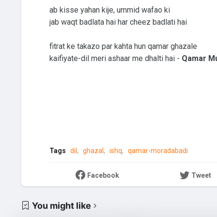
ab kisse yahan kije, ummid wafao ki
jab waqt badlata hai har cheez badlati hai
fitrat ke takazo par kahta hun qamar ghazale
kaifiyate-dil meri ashaar me dhalti hai -
Qamar Mu
Tags
dil
ghazal
ishq
qamar-moradabadi
Facebook
Tweet
You might like