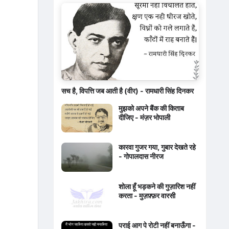
सच है, विपत्ति जब आती है (वीर) - रामधारी सिंह दिनकर
मुझको अपने बैंक की किताब
दीजिए - मंज़र भोपाली
कारवा गुजर गया, गुबार देखते रहे
- गोपालदास नीरज
शोला हूँ भड़कने की गुज़ारिश नहीं
करता - मुज़फ़्फ़र वारसी
पराई आग पे रोटी नहीं बनाऊँगा -