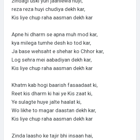
zindagi uski yun jaanlewa huyi,
reza reza huyi chudiya dekh kar,
Kis liye chup raha aasman dekh kar
Apne hi dharm se apna muh mod kar,
kya milega tumhe desh ko tod kar,
Ja base wehsaht e shehar ko Chhor kar,
Log sehra mei aabadiyan dekh kar,
Kis liye chup raha aasman dekh kar
Khatm kab hogi baarish fasaadaat ki,
Reet kis dharm ki hai ye Kis zaat ki,
Ye sulagte huye jalte haalat ki,
Wo likhe to magar daastan dekh kar,
Kis liye chup raha aasman dekh kar
Zinda laasho ke tajir bhi insaan hai,