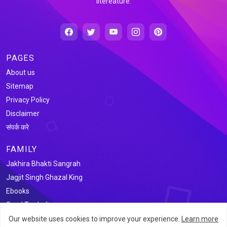
litereature.
PAGES
About us
Sitemap
Privacy Policy
Disclaimer
संपर्क करे
FAMILY
Jakhira Bhakti Sangrah
Jagjit Singh Ghazal King
Ebooks
Saral Tax India
Our website uses cookies to improve your experience.
Learn more