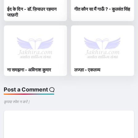
ईद के दिन - डॉ. ज़ियाउर रहमान
गीत कौन सा मैं गाऊँ ? - कुलवंत सिंह
जाफ़री
ना समझना - अविनाश कुमार
लज्ज़ा - एकलव्य
Post a Comment
कृपया स्पेम न करे |