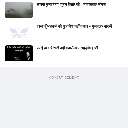
कारवा गुजर गया, गुबार देखते रहे - गोपालदास नीरज
शोला हूँ भड़कने की गुज़ारिश नहीं करता - मुज़फ़्फ़र वारसी
पराई आग पे रोटी नहीं बनाऊँगा - तहज़ीब हाफ़ी
ADVERTISEMENT