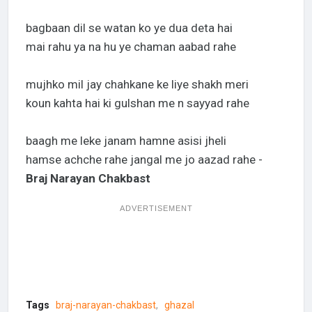
bagbaan dil se watan ko ye dua deta hai
mai rahu ya na hu ye chaman aabad rahe
mujhko mil jay chahkane ke liye shakh meri
koun kahta hai ki gulshan me n sayyad rahe
baagh me leke janam hamne asisi jheli
hamse achche rahe jangal me jo aazad rahe -
Braj Narayan Chakbast
ADVERTISEMENT
Tags
braj-narayan-chakbast
ghazal