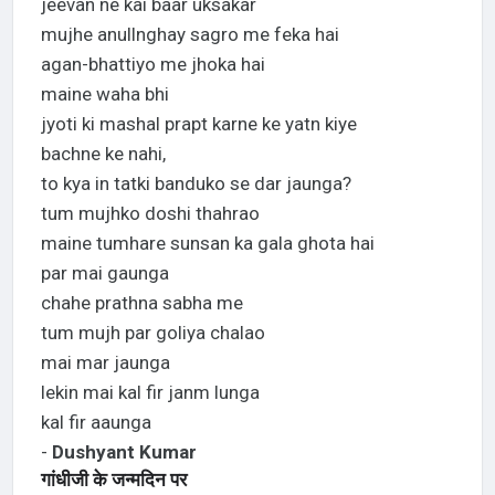
jeevan ne kai baar uksakar
mujhe anullnghay sagro me feka hai
agan-bhattiyo me jhoka hai
maine waha bhi
jyoti ki mashal prapt karne ke yatn kiye
bachne ke nahi,
to kya in tatki banduko se dar jaunga?
tum mujhko doshi thahrao
maine tumhare sunsan ka gala ghota hai
par mai gaunga
chahe prathna sabha me
tum mujh par goliya chalao
mai mar jaunga
lekin mai kal fir janm lunga
kal fir aaunga
-
Dushyant Kumar
गांधीजी के जन्मदिन पर