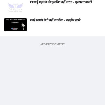
शोला हूँ भड़कने की गुज़ारिश नहीं करता - मुज़फ़्फ़र वारसी
पराई आग पे रोटी नहीं बनाऊँगा - तहज़ीब हाफ़ी
ADVERTISEMENT