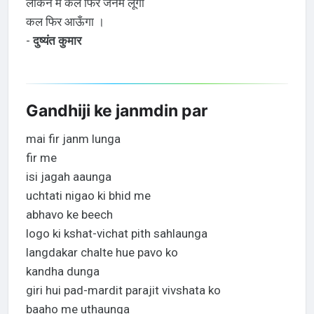
लेकिन मैं कल फिर जनम लूँगा
कल फिर आऊँगा ।
-
दुष्यंत कुमार
Gandhiji ke janmdin par
mai fir janm lunga
fir me
isi jagah aaunga
uchtati nigao ki bhid me
abhavo ke beech
logo ki kshat-vichat pith sahlaunga
langdakar chalte hue pavo ko
kandha dunga
giri hui pad-mardit parajit vivshata ko
baaho me uthaunga