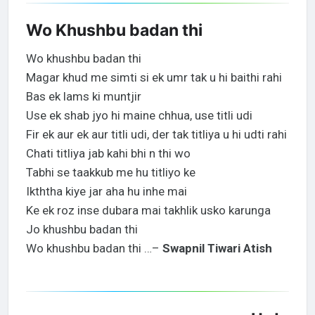
Wo Khushbu badan thi
Wo khushbu badan thi
Magar khud me simti si ek umr tak u hi baithi rahi
Bas ek lams ki muntjir
Use ek shab jyo hi maine chhua, use titli udi
Fir ek aur ek aur titli udi, der tak titliya u hi udti rahi
Chati titliya jab kahi bhi n thi wo
Tabhi se taakkub me hu titliyo ke
Ikththa kiye jar aha hu inhe mai
Ke ek roz inse dubara mai takhlik usko karunga
Jo khushbu badan thi
Wo khushbu badan thi …–
Swapnil Tiwari Atish