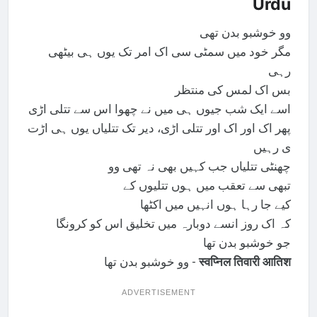
Urdu
وو خوشبو بدن تھی
مگر خود میں سمٹی سی اک امر تک یوں ہی بیٹھی
رہی
بس اک لمس کی منتظر
اسے ایک شب جیوں ہی میں نے چھوا اس سے تتلی اڑی
پھر اک اور اک اور تتلی اڑی، دیر تک تتلیاں یوں ہی اڑت
ی رہیں
چھنٹی تتلیاں جب کہیں بھی نہ تھی وو
تبھی سے تعقب میں ہوں تتلیوں کے
کیے جا رہا ہوں انہیں میں اکٹھا
کہ اک روز انسے دوبارہ میں تخلیق اس کو کرونگا
جو خوشبو بدن تھا
وو خوشبو بدن تھا -
स्वप्निल तिवारी आतिश
ADVERTISEMENT