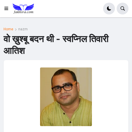
Home
nazm
वो ख़ुश्बू बदन थी - स्वप्निल तिवारी
आतिश