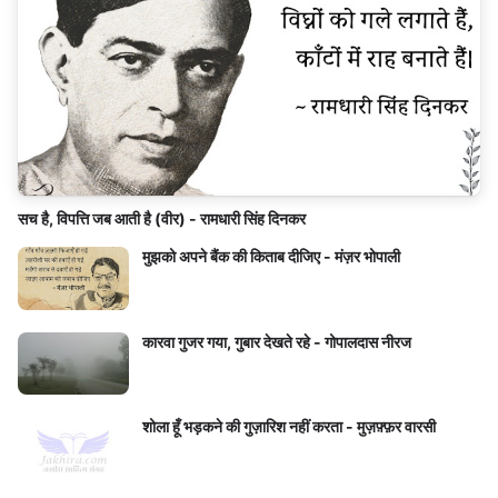
सच है, विपत्ति जब आती है (वीर) - रामधारी सिंह दिनकर
मुझको अपने बैंक की किताब दीजिए - मंज़र भोपाली
कारवा गुजर गया, गुबार देखते रहे - गोपालदास नीरज
शोला हूँ भड़कने की गुज़ारिश नहीं करता - मुज़फ़्फ़र वारसी