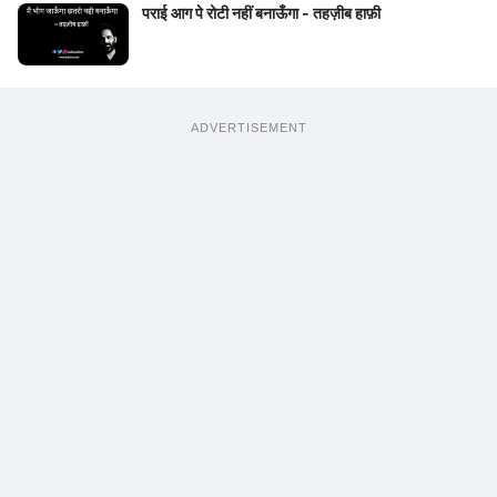
पराई आग पे रोटी नहीं बनाऊँगा - तहज़ीब हाफ़ी
ADVERTISEMENT