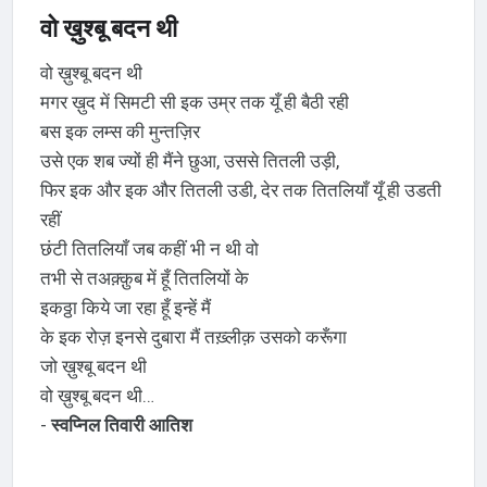
वो ख़ुश्बू बदन थी
वो ख़ुश्बू बदन थी
मगर ख़ुद में सिमटी सी इक उम्र तक यूँ ही बैठी रही
बस इक लम्स की मुन्तज़िर
उसे एक शब ज्यों ही मैंने छुआ, उससे तितली उड़ी,
फिर इक और इक और तितली उडी, देर तक तितलियाँ यूँ ही उडती
रहीं
छंटी तितलियाँ जब कहीं भी न थी वो
तभी से तअक़्क़ुब में हूँ तितलियों के
इकठ्ठा किये जा रहा हूँ इन्हें मैं
के इक रोज़ इनसे दुबारा मैं तख़्लीक़ उसको करूँगा
जो ख़ुश्बू बदन थी
वो ख़ुश्बू बदन थी…
-
स्वप्निल तिवारी आतिश