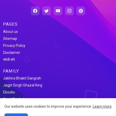
PAGES
About us
Sitemap
Privacy Policy
Disclaimer
संपर्क करे
FAMILY
Jakhira Bhakti Sangrah
Jagjit Singh Ghazal King
Ebooks
Saral Tax India
Our website uses cookies to improve your experience.
Learn more