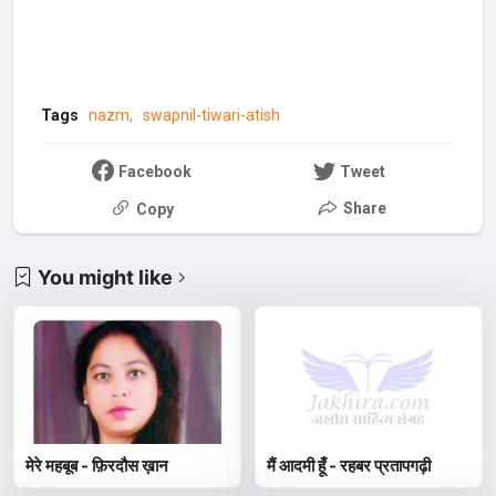
Tags
nazm
swapnil-tiwari-atish
Facebook
Tweet
Share
Copy
You might like
मेरे महबूब - फ़िरदौस ख़ान
मैं आदमी हूँ - रहबर प्रतापगढ़ी