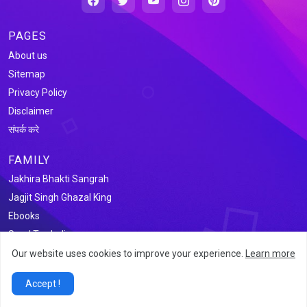
PAGES
About us
Sitemap
Privacy Policy
Disclaimer
संपर्क करे
FAMILY
Jakhira Bhakti Sangrah
Jagjit Singh Ghazal King
Ebooks
Saral Tax India
Our website uses cookies to improve your experience.
Learn more
@2026 जखीरा साहित्य संग्रह
Accept !