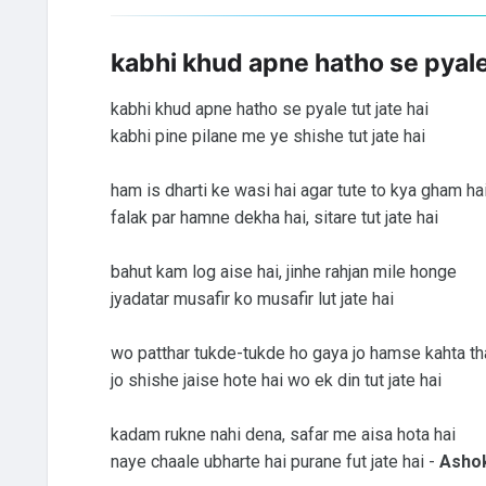
kabhi khud apne hatho se pyale 
kabhi khud apne hatho se pyale tut jate hai
kabhi pine pilane me ye shishe tut jate hai
ham is dharti ke wasi hai agar tute to kya gham ha
falak par hamne dekha hai, sitare tut jate hai
bahut kam log aise hai, jinhe rahjan mile honge
jyadatar musafir ko musafir lut jate hai
wo patthar tukde-tukde ho gaya jo hamse kahta th
jo shishe jaise hote hai wo ek din tut jate hai
kadam rukne nahi dena, safar me aisa hota hai
naye chaale ubharte hai purane fut jate hai -
Ashok