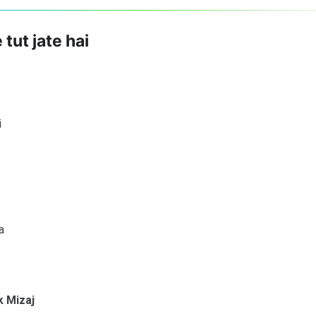
tut jate hai
i
a
 Mizaj