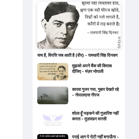
सच है, विपत्ति जब आती है (वीर) - रामधारी सिंह दिनकर
मुझको अपने बैंक की किताब
दीजिए - मंज़र भोपाली
कारवा गुजर गया, गुबार देखते रहे
- गोपालदास नीरज
शोला हूँ भड़कने की गुज़ारिश नहीं
करता - मुज़फ़्फ़र वारसी
पराई आग पे रोटी नहीं बनाऊँगा -