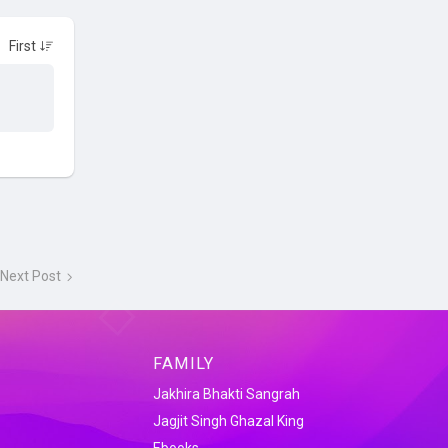
Next Post
FAMILY
Jakhira Bhakti Sangrah
Jagjit Singh Ghazal King
Ebooks