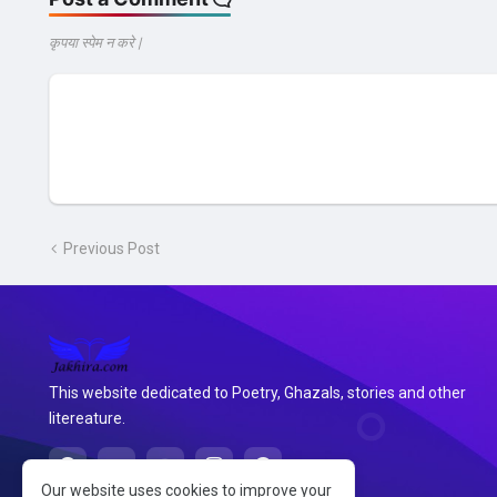
कृपया स्पेम न करे |
Previous Post
This website dedicated to Poetry, Ghazals, stories and other
litereature.
Our website uses cookies to improve your