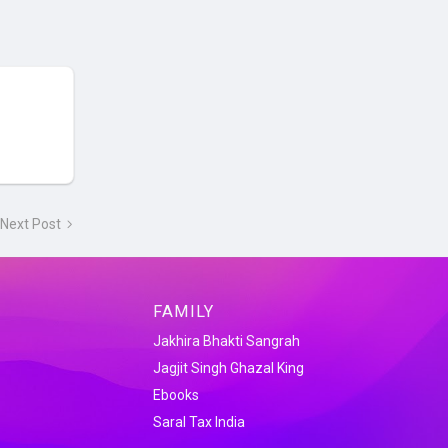
Next Post
FAMILY
Jakhira Bhakti Sangrah
Jagjit Singh Ghazal King
Ebooks
Saral Tax India