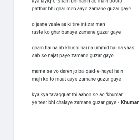
kya layiq-e-sitam bhi nahin ab main dosto
patthar bhi ghar men aaye zamane guzar gaye
o jaane vaale aa ki tire intizar men
raste ko ghar banaye zamane guzar gaye
gham hai na ab khushi hai na ummid hai na yaas
sab se najat paye zamane guzar gaye
marne se vo daren jo ba-qaid-e-hayat hain
mujh ko to maut aaye zamane guzar gaye
kya kya tavaqquat thi aahon se ae 'khumar'
ye teer bhi chalaye zamane guzar gaye -
Khumar 