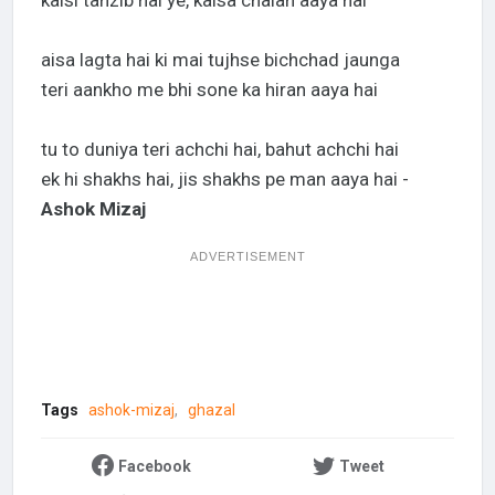
kaisi tahzib hai ye, kaisa chalan aaya hai
aisa lagta hai ki mai tujhse bichchad jaunga
teri aankho me bhi sone ka hiran aaya hai
tu to duniya teri achchi hai, bahut achchi hai
ek hi shakhs hai, jis shakhs pe man aaya hai -
Ashok Mizaj
ADVERTISEMENT
Tags
ashok-mizaj
ghazal
Facebook
Tweet