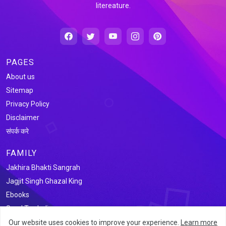
litereature.
PAGES
About us
Sitemap
Privacy Policy
Disclaimer
संपर्क करे
FAMILY
Jakhira Bhakti Sangrah
Jagjit Singh Ghazal King
Ebooks
Saral Tax India
Our website uses cookies to improve your experience.
Learn more