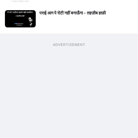
पराई आग पे रोटी नहीं बनाऊँगा - तहज़ीब हाफ़ी
ADVERTISEMENT