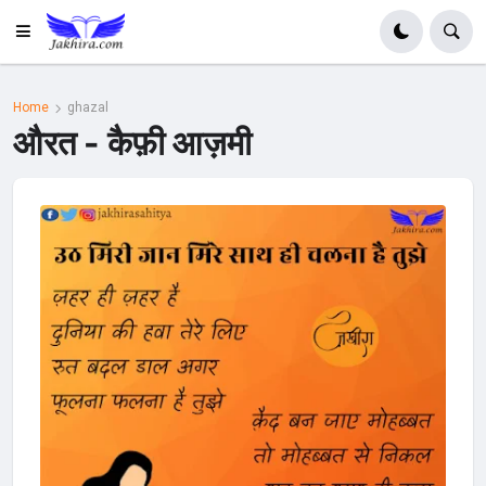
Home
ghazal
औरत - कैफ़ी आज़मी