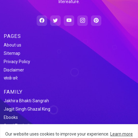
litereature.
PAGES
About us
Sitemap
Privacy Policy
Disclaimer
संपर्क करे
FAMILY
Jakhira Bhakti Sangrah
Jagjit Singh Ghazal King
Ebooks
Saral Tax India
Our website uses cookies to improve your experience.
Learn more