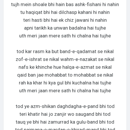
tujh mein shoale bhi hain bas ashk-fishani hi nahin
tu haqiqat bhi hai dilchasp kahani hi nahin
teri hasti bhi hai ek chiz jawani hi nahin
apni tarikh ka unwan badalna hai tujhe
uth meri jaan mere sath hi chalna hai tujhe
tod kar rasm ka but band-e-qadamat se nikal
zof-e-ishrat se nikal wahm-e-nazakat se nikal
nafs ke khinche hue halqa-e-azmat se nikal
qaid ban jae mohabbat to mohabbat se nikal
rah ka khar hi kya gul bhi kuchalna hai tujhe
uth meri jaan mere sath hi chalna hai tujhe
tod ye azm-shikan daghdagha-e-pand bhi tod
teri khatir hai jo zanjir wo saugand bhi tod
tauq ye bhi hai zamurrad ka gulu-band bhi tod
tod paimana-e-mardan-e-khirad-mand bhi tod