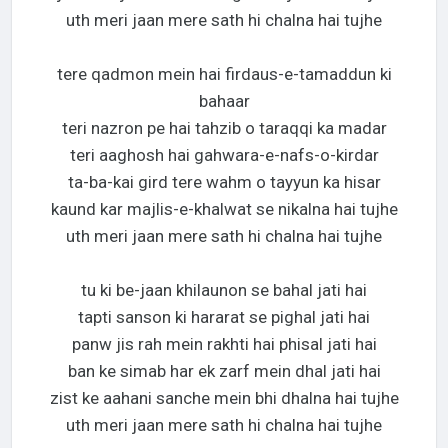
uth meri jaan mere sath hi chalna hai tujhe
tere qadmon mein hai firdaus-e-tamaddun ki
bahaar
teri nazron pe hai tahzib o taraqqi ka madar
teri aaghosh hai gahwara-e-nafs-o-kirdar
ta-ba-kai gird tere wahm o tayyun ka hisar
kaund kar majlis-e-khalwat se nikalna hai tujhe
uth meri jaan mere sath hi chalna hai tujhe
tu ki be-jaan khilaunon se bahal jati hai
tapti sanson ki hararat se pighal jati hai
panw jis rah mein rakhti hai phisal jati hai
ban ke simab har ek zarf mein dhal jati hai
zist ke aahani sanche mein bhi dhalna hai tujhe
uth meri jaan mere sath hi chalna hai tujhe