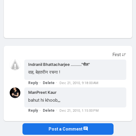
Indranil Bhattacharjee ........."सैल"
वाह, बेहतरीन रचना !
Reply
Delete
Dec 21, 2010, 9:18:00 AM
ManPreet Kaur
bahut hi khoob,,,
Reply
Delete
Dec 21, 2010, 1:15:00 PM
Post a Comment