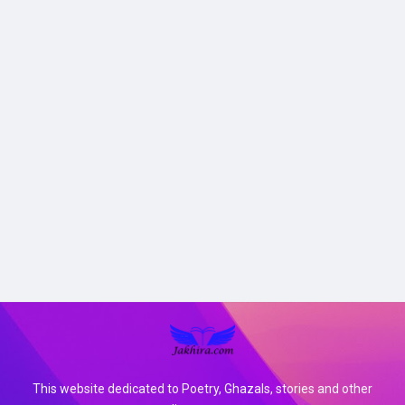
This website dedicated to Poetry, Ghazals, stories and other