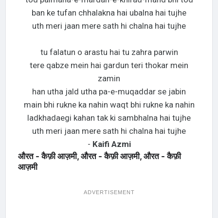
ban ke tufan chhalakna hai ubalna hai tujhe
uth meri jaan mere sath hi chalna hai tujhe
tu falatun o arastu hai tu zahra parwin
tere qabze mein hai gardun teri thokar mein
zamin
han utha jald utha pa-e-muqaddar se jabin
main bhi rukne ka nahin waqt bhi rukne ka nahin
ladkhadaegi kahan tak ki sambhalna hai tujhe
uth meri jaan mere sath hi chalna hai tujhe
-
Kaifi Azmi
औरत - कैफ़ी आज़मी, औरत - कैफ़ी आज़मी, औरत - कैफ़ी
आज़मी
ADVERTISEMENT