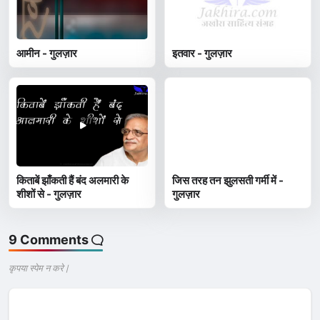
आमीन - गुलज़ार
इतवार - गुलज़ार
किताबें झाँकती हैं बंद अलमारी के
जिस तरह तन झुलसती गर्मी में -
शीशों से - गुलज़ार
गुलज़ार
9 Comments
कृपया स्पेम न करे |