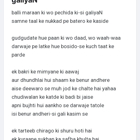
galiyaN
balli maraan ki wo pechida ki-si galiyaN
samne taal ke nukkad pe batero ke kaside
gudgudate hue paan ki wo daad, wo waah-waa
darwaje pe latke hue bosido-se kuch taat ke
parde
ek bakri ke mimyane ki aawaj
aur dhundhlai hui shaam ke benur andhere
aise deewaro se muh jod ke chalte hai yahaa
chudiwalan ke katde ki badi bi jaise
apni bujhti hui aankho se darwaje tatole
isi benur andheri-si gali kasim se
ek tarteeb chirago ki shuru hoti hai
ek kuraane sukhan ka safha khulta hai