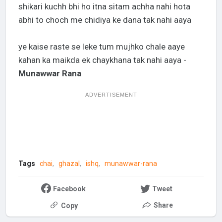
shikari kuchh bhi ho itna sitam achha nahi hota
abhi to choch me chidiya ke dana tak nahi aaya
ye kaise raste se leke tum mujhko chale aaye
kahan ka maikda ek chaykhana tak nahi aaya -
Munawwar Rana
ADVERTISEMENT
Tags
chai
ghazal
ishq
munawwar-rana
Facebook
Tweet
Share
Copy