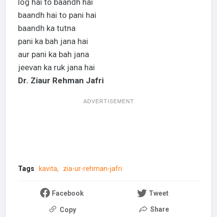
log hai to baandh hai
baandh hai to pani hai
baandh ka tutna
pani ka bah jana hai
aur pani ka bah jana
jeevan ka ruk jana hai
Dr. Ziaur Rehman Jafri
ADVERTISEMENT
Tags
kavita
zia-ur-rehman-jafri
Facebook
Tweet
Share
Copy