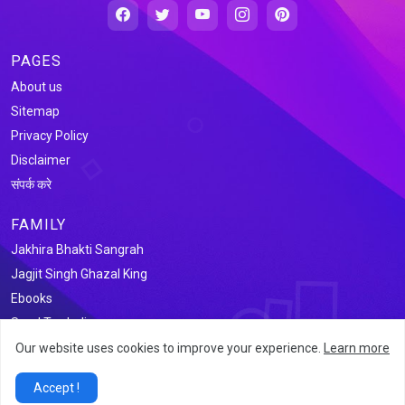
PAGES
About us
Sitemap
Privacy Policy
Disclaimer
संपर्क करे
FAMILY
Jakhira Bhakti Sangrah
Jagjit Singh Ghazal King
Ebooks
Saral Tax India
Our website uses cookies to improve your experience.
Learn more
@2026 जखीरा साहित्य संग्रह
Accept !