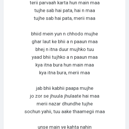
terii parvaah karta hun main maa
tujhe sab hai pata, hai n maa
tujhe sab hai pata, merii maa
bhiid mein yun n chhodo mujhe
ghar laut ke bhii a n paaun maa
bhej n itna duur mujhko tuu
yaad bhii tujhko a n paaun maa
kya itna bura hun main maa
kya itna bura, merii maa
jab bhii kabhii paapa mujhe
jo zor se jhuula jhulaate hai maa
merii nazar dhundhe tujhe
sochun yahii, tuu aake thaamegii maa
unse main ye kahta nahin