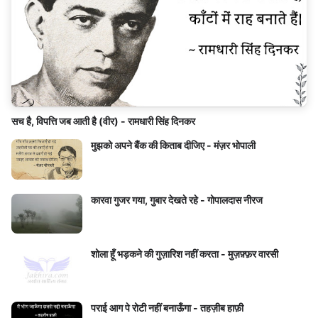
सच है, विपत्ति जब आती है (वीर) - रामधारी सिंह दिनकर
मुझको अपने बैंक की किताब दीजिए - मंज़र भोपाली
कारवा गुजर गया, गुबार देखते रहे - गोपालदास नीरज
शोला हूँ भड़कने की गुज़ारिश नहीं करता - मुज़फ़्फ़र वारसी
पराई आग पे रोटी नहीं बनाऊँगा - तहज़ीब हाफ़ी