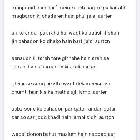
munjamid hain barf mein kuchh aag ke paikar abhi
maqbaron ki chadaren hain phul jaisi aurten
un ke andar pak raha hai waqt ka aatish-fishan
jin pahadon ko dhake hain barf jaisi aurten
aansuon ki tarah tare gir rahe hain arsh se
ro rahi hain aasmanon ki akeli aurten
ghaur se suraj nikalte waqt dekho aasman
chumti hain kis ka matha ujli lambi aurten
sabz sone ke pahadon par qatar-andar-qatar
sar se sar jode khadi hain lambi sidhi aurten
waqai donon bahut mazlum hain naqqad aur