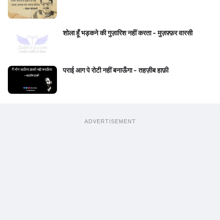
शोला हूँ भड़कने की गुज़ारिश नहीं करता - मुज़फ़्फ़र वारसी
पराई आग पे रोटी नहीं बनाऊँगा - तहज़ीब हाफ़ी
ADVERTISEMENT