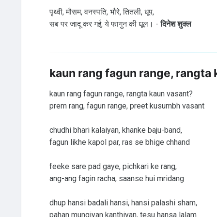
पृथ्वी, मौसम, वनस्पति, भौरे, तितली, धूप,
सब पर जादू कर गई, ये फागुन की धूल। -
दिनेश शुक्ल
kaun rang fagun range, rangta
kaun rang fagun range, rangta kaun vasant?
prem rang, fagun range, preet kusumbh vasant
chudhi bhari kalaiyan, khanke baju-band,
fagun likhe kapol par, ras se bhige chhand
feeke sare pad gaye, pichkari ke rang,
ang-ang fagin racha, saanse hui mridang
dhup hansi badali hansi, hansi palashi sham,
pahan mungiyan kanthiyan, tesu hansa lalam