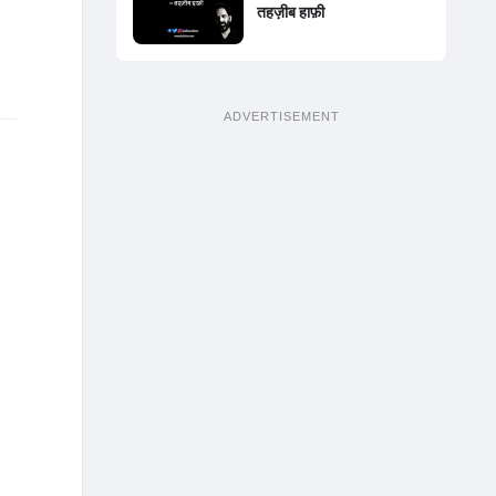
तहज़ीब हाफ़ी
ADVERTISEMENT