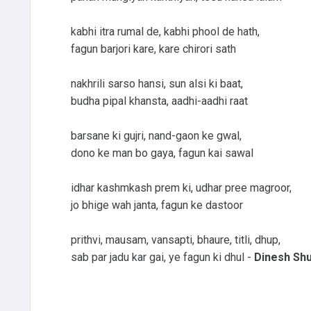
kabhi itra rumal de, kabhi phool de hath,
fagun barjori kare, kare chirori sath
nakhrili sarso hansi, sun alsi ki baat,
budha pipal khansta, aadhi-aadhi raat
barsane ki gujri, nand-gaon ke gwal,
dono ke man bo gaya, fagun kai sawal
idhar kashmkash prem ki, udhar pree magroor,
jo bhige wah janta, fagun ke dastoor
prithvi, mausam, vansapti, bhaure, titli, dhup,
sab par jadu kar gai, ye fagun ki dhul -
Dinesh Shu