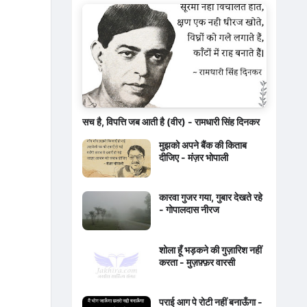
सच है, विपत्ति जब आती है (वीर) - रामधारी सिंह दिनकर
मुझको अपने बैंक की किताब
दीजिए - मंज़र भोपाली
कारवा गुजर गया, गुबार देखते रहे
- गोपालदास नीरज
शोला हूँ भड़कने की गुज़ारिश नहीं
करता - मुज़फ़्फ़र वारसी
पराई आग पे रोटी नहीं बनाऊँगा -