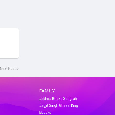
Next Post
FAMILY
Jakhira Bhakti Sangrah
Jagjit Singh Ghazal King
Ebooks