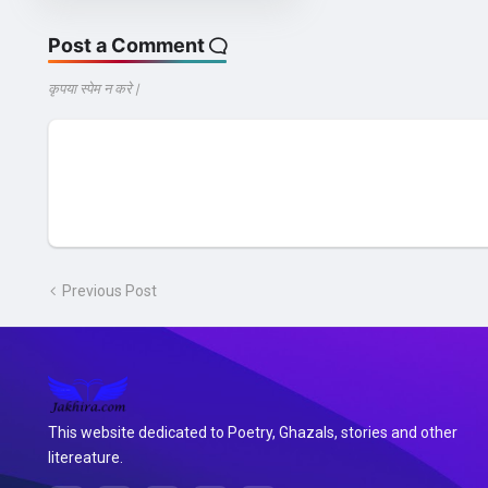
Post a Comment
कृपया स्पेम न करे |
Previous Post
This website dedicated to Poetry, Ghazals, stories and other
litereature.