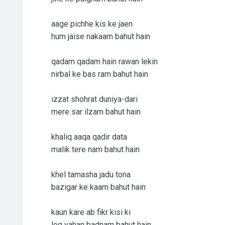
aage pichhe kis ke jaen
hum jaise nakaam bahut hain
qadam qadam hain rawan lekin
nirbal ke bas ram bahut hain
izzat shohrat duniya-dari
mere sar ilzam bahut hain
khaliq aaqa qadir data
malik tere nam bahut hain
khel tamasha jadu tona
bazigar ke kaam bahut hain
kaun kare ab fikr kisi ki
log yahan badnam bahut hain