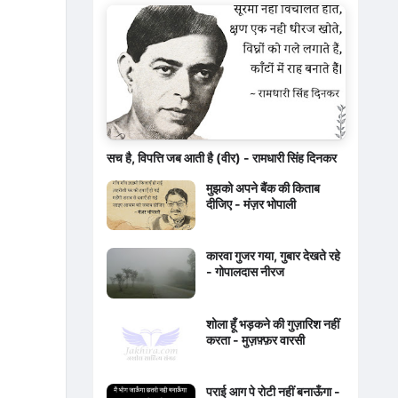
सच है, विपत्ति जब आती है (वीर) - रामधारी सिंह दिनकर
मुझको अपने बैंक की किताब
दीजिए - मंज़र भोपाली
कारवा गुजर गया, गुबार देखते रहे
- गोपालदास नीरज
शोला हूँ भड़कने की गुज़ारिश नहीं
करता - मुज़फ़्फ़र वारसी
पराई आग पे रोटी नहीं बनाऊँगा -