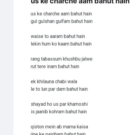
us ke charche aam bahut hain
us ke charche aam bahut hain
gul gulshan gulfam bahut hain
waise to aaram bahut hain
lekin hum ko kaam bahut hain
rang tabassum khushbu jalwe
rut tere inam bahut hain
ek khilauna chabi wala
le to lun par dam bahut hain
shayad ho us par khamoshi
is jaanib kohram bahut hain
qiston mein ab marna kaisa
jine ke paigham bahut hain