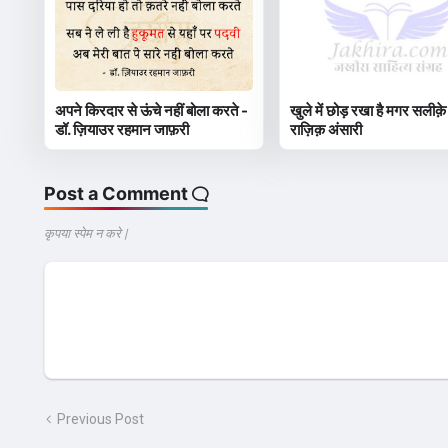
अपने किरदार से ऊंचे नहीं बोला करते -
खुले में छोड़ रखा है मगर सलीक़े
डॉ. ज़ियाउर रहमान जाफ़री
राज़िक़ अंसारी
Post a Comment
कृपया स्पेम न करे |
Previous Post