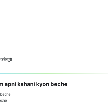
 फतेहपुरी
ham apni kahani kyon beche
n beche
beche