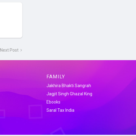
Next Post
FAMILY
Jakhira Bhakti Sangrah
Jagjit Singh Ghazal King
Ebooks
Saral Tax India