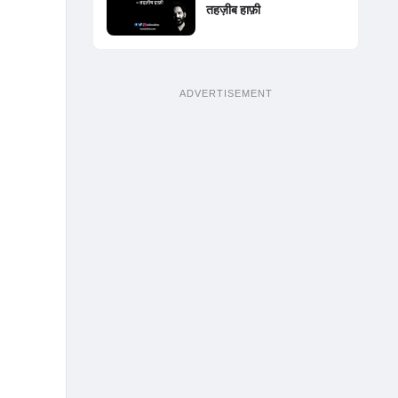
तहज़ीब हाफ़ी
ADVERTISEMENT