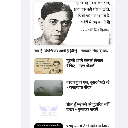
सच है, विपत्ति जब आती है (वीर) - रामधारी सिंह दिनकर
मुझको अपने बैंक की किताब
दीजिए - मंज़र भोपाली
कारवा गुजर गया, गुबार देखते रहे
- गोपालदास नीरज
शोला हूँ भड़कने की गुज़ारिश नहीं
करता - मुज़फ़्फ़र वारसी
पराई आग पे रोटी नहीं बनाऊँगा -