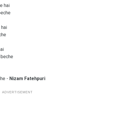
e hai
beche
 hai
che
ai
n beche
che -
Nizam Fatehpuri
ADVERTISEMENT