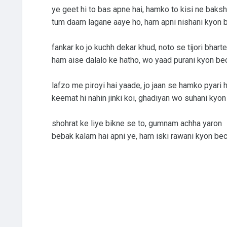
ye geet hi to bas apne hai, hamko to kisi ne baksh
tum daam lagane aaye ho, ham apni nishani kyon 
fankar ko jo kuchh dekar khud, noto se tijori bharte
ham aise dalalo ke hatho, wo yaad purani kyon be
lafzo me piroyi hai yaade, jo jaan se hamko pyari h
keemat hi nahin jinki koi, ghadiyan wo suhani kyo
shohrat ke liye bikne se to, gumnam achha yaron
bebak kalam hai apni ye, ham iski rawani kyon be