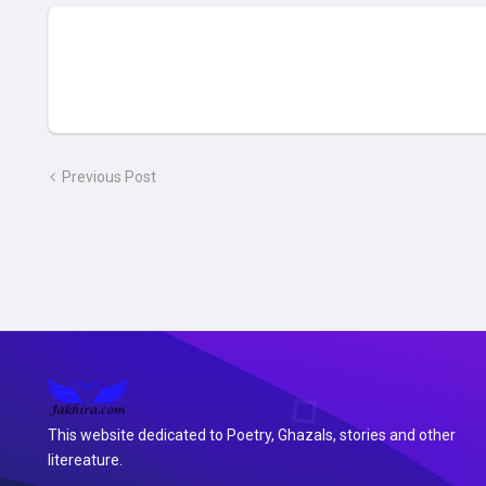
Previous Post
This website dedicated to Poetry, Ghazals, stories and other
litereature.