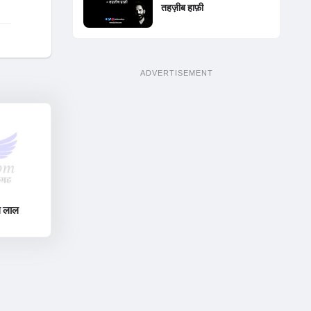
तहज़ीब हाफ़ी
ADVERTISEMENT
थ लाल