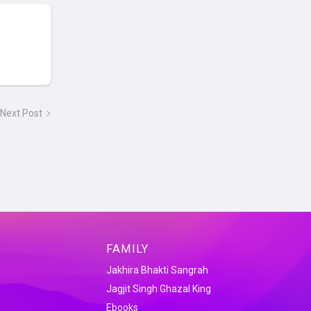
Next Post
FAMILY
Jakhira Bhakti Sangrah
Jagjit Singh Ghazal King
Ebooks