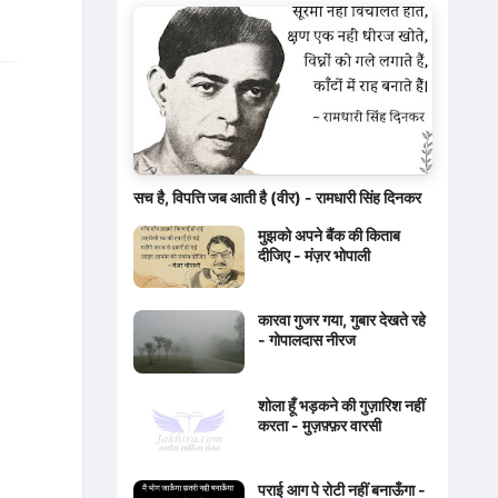
सच है, विपत्ति जब आती है (वीर) - रामधारी सिंह दिनकर
मुझको अपने बैंक की किताब
दीजिए - मंज़र भोपाली
कारवा गुजर गया, गुबार देखते रहे
- गोपालदास नीरज
शोला हूँ भड़कने की गुज़ारिश नहीं
करता - मुज़फ़्फ़र वारसी
पराई आग पे रोटी नहीं बनाऊँगा -