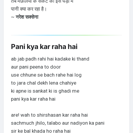
तब मछलियों के संकट की इस घड़ी में
पानी क्या कर रहा है।
~
नरेश सक्सेना
Pani kya kar raha hai
ab jab padh rahi hai kadake ki thand
aur pani peena to door
use chhune se bach rahe hai log
to jara chal dekh lena chahiye
ki apne is sankat ki is ghadi me
pani kya kar raha hai
are! wah to shirshasan kar raha hai
sachmuch jhilo, talabo aur nadiyon ka pani
sir ke bal khada ho raha hai