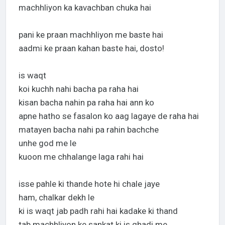
machhliyon ka kavachban chuka hai
pani ke praan machhliyon me baste hai
aadmi ke praan kahan baste hai, dosto!
is waqt
koi kuchh nahi bacha pa raha hai
kisan bacha nahin pa raha hai ann ko
apne hatho se fasalon ko aag lagaye de raha hai
matayen bacha nahi pa rahin bachche
unhe god me le
kuoon me chhalange laga rahi hai
isse pahle ki thande hote hi chale jaye
ham, chalkar dekh le
ki is waqt jab padh rahi hai kadake ki thand
tab machhliyon ke sankat ki is ghadi me