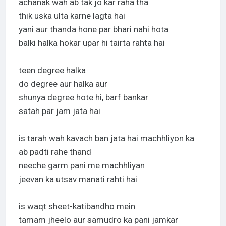
achanak wah ab tak jo kar raha tha
thik uska ulta karne lagta hai
yani aur thanda hone par bhari nahi hota
balki halka hokar upar hi tairta rahta hai
teen degree halka
do degree aur halka aur
shunya degree hote hi, barf bankar
satah par jam jata hai
is tarah wah kavach ban jata hai machhliyon ka
ab padti rahe thand
neeche garm pani me machhliyan
jeevan ka utsav manati rahti hai
is waqt sheet-katibandho mein
tamam jheelo aur samudro ka pani jamkar