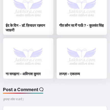
ईद के दिन - डॉ. ज़ियाउर रहमान
गीत कौन सा मैं गाऊँ ? - कुलवंत सिंह
जाफ़री
ना समझना - अविनाश कुमार
लज्ज़ा - एकलव्य
Post a Comment
कृपया स्पेम न करे |