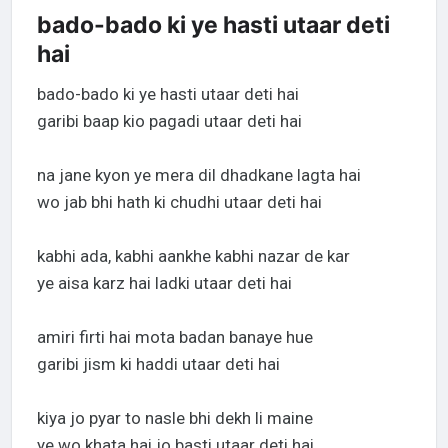
bado-bado ki ye hasti utaar deti
hai
bado-bado ki ye hasti utaar deti hai
garibi baap kio pagadi utaar deti hai
na jane kyon ye mera dil dhadkane lagta hai
wo jab bhi hath ki chudhi utaar deti hai
kabhi ada, kabhi aankhe kabhi nazar de kar
ye aisa karz hai ladki utaar deti hai
amiri firti hai mota badan banaye hue
garibi jism ki haddi utaar deti hai
kiya jo pyar to nasle bhi dekh li maine
ye wo khata hai jo basti utaar deti hai