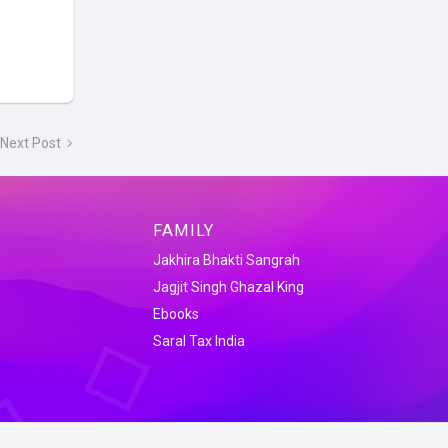
Next Post
FAMILY
Jakhira Bhakti Sangrah
Jagjit Singh Ghazal King
Ebooks
Saral Tax India