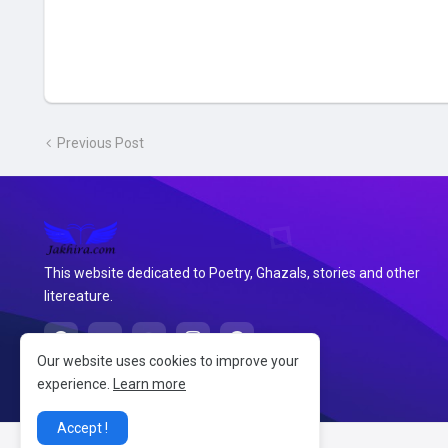
Previous Post
This website dedicated to Poetry, Ghazals, stories and other
litereature.
Our website uses cookies to improve your
experience.
Learn more
Accept !