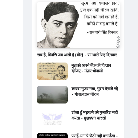
सच है, विपत्ति जब आती है (वीर) - रामधारी सिंह दिनकर
मुझको अपने बैंक की किताब
दीजिए - मंज़र भोपाली
कारवा गुजर गया, गुबार देखते रहे
- गोपालदास नीरज
शोला हूँ भड़कने की गुज़ारिश नहीं
करता - मुज़फ़्फ़र वारसी
पराई आग पे रोटी नहीं बनाऊँगा -