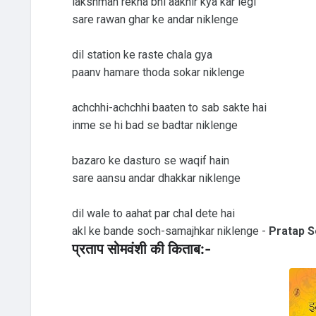
lakshman rekha bhi aakhir kya kar legi
sare rawan ghar ke andar niklenge
dil station ke raste chala gya
paanv hamare thoda sokar niklenge
achchhi-achchhi baaten to sab sakte hai
inme se hi bad se badtar niklenge
bazaro ke dasturo se waqif hain
sare aansu andar dhakkar niklenge
dil wale to aahat par chal dete hai
akl ke bande soch-samajhkar niklenge -
Pratap 
प्रताप सोमवंशी की किताब:-