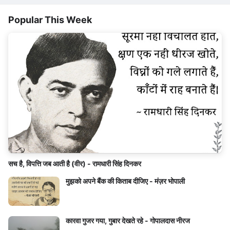
Popular This Week
सच है, विपत्ति जब आती है (वीर) - रामधारी सिंह दिनकर
मुझको अपने बैंक की किताब दीजिए - मंज़र भोपाली
कारवा गुजर गया, गुबार देखते रहे - गोपालदास नीरज