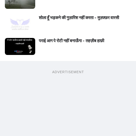
शोला हूँ भड़कने की गुज़ारिश नहीं करता - मुज़फ़्फ़र वारसी
पराई आग पे रोटी नहीं बनाऊँगा - तहज़ीब हाफ़ी
ADVERTISEMENT