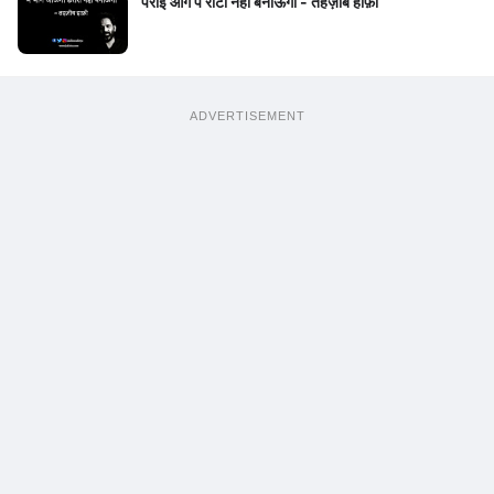
पराई आग पे रोटी नहीं बनाऊँगा - तहज़ीब हाफ़ी
ADVERTISEMENT