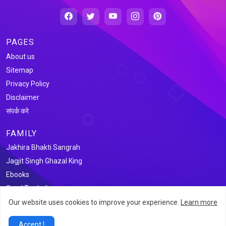
PAGES
About us
Sitemap
Privacy Policy
Disclaimer
संपर्क करे
FAMILY
Jakhira Bhakti Sangrah
Jagjit Singh Ghazal King
Ebooks
Saral Tax India
Our website uses cookies to improve your experience.
Learn more
@2026 जखीरा साहित्य संग्रह
Accept !