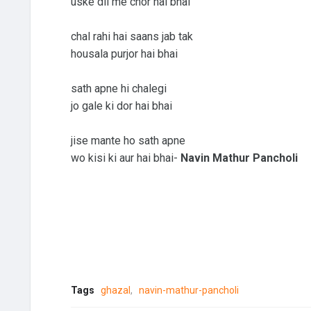
uske dil me chor hai bhai
chal rahi hai saans jab tak
housala purjor hai bhai
sath apne hi chalegi
jo gale ki dor hai bhai
jise mante ho sath apne
wo kisi ki aur hai bhai-
Navin Mathur Pancholi
Tags
ghazal
navin-mathur-pancholi