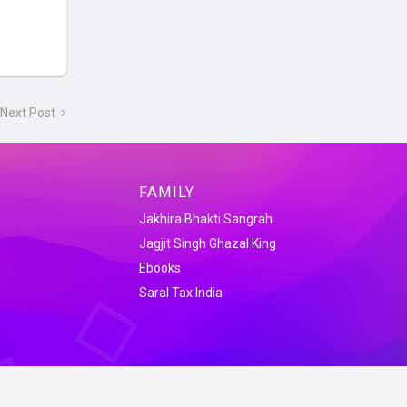
Next Post
FAMILY
Jakhira Bhakti Sangrah
Jagjit Singh Ghazal King
Ebooks
Saral Tax India