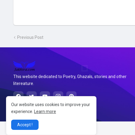
Previous Post
This website dedicated to Poetry, Ghazals, stories and other
litereature.
Our website uses cookies to improve your
experience.
Learn more
Accept !
@2026 जखीरा साहित्य संग्रह