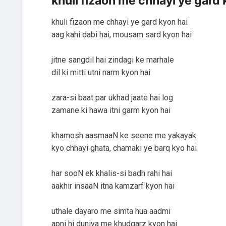
khuli fizaon me chhayi ye gard 
khuli fizaon me chhayi ye gard kyon hai
aag kahi dabi hai, mousam sard kyon hai
jitne sangdil hai zindagi ke marhale
dil ki mitti utni narm kyon hai
zara-si baat par ukhad jaate hai log
zamane ki hawa itni garm kyon hai
khamosh aasmaaN ke seene me yakayak
kyo chhayi ghata, chamaki ye barq kyo hai
har sooN ek khalis-si badh rahi hai
aakhir insaaN itna kamzarf kyon hai
uthale dayaro me simta hua aadmi
apni hi duniya me khudgarz kyon hai