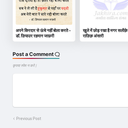
अपने किरदार से ऊंचे नहीं बोला करते -
खुले में छोड़ रखा है मगर सलीक़े
डॉ. ज़ियाउर रहमान जाफ़री
राज़िक़ अंसारी
Post a Comment
कृपया स्पेम न करे |
Previous Post