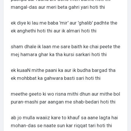
mangal-das aur meri beta gahri yari hoti thi
ek diye ki lau me baba 'mir' aur 'ghalib' padhte the
ek anghethi hoti thi aur ik almari hoti thi
sham dhale ik laan me sare baith ke chai peete the
mej hamara ghar ka tha kursi sarkari hoti thi
ek kuaaN mithe paani ka aur ik budha bargad tha
ek mohbbat ka gahwara basti sari hoti thi
meethe geeto ki wo risna mithi dhun aur mithe bol
puran-mashi par aangan me shab-bedari hoti thi
ab jo mulla waaiiz kare to khauf sa aane lagta hai
mohan-das se naate sun kar riqqat tari hoti thi