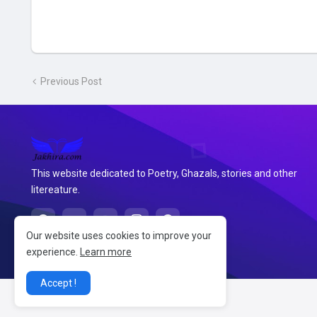
Previous Post
This website dedicated to Poetry, Ghazals, stories and other
litereature.
Our website uses cookies to improve your
experience.
Learn more
Accept !
@2026 जखीरा साहित्य संग्रह