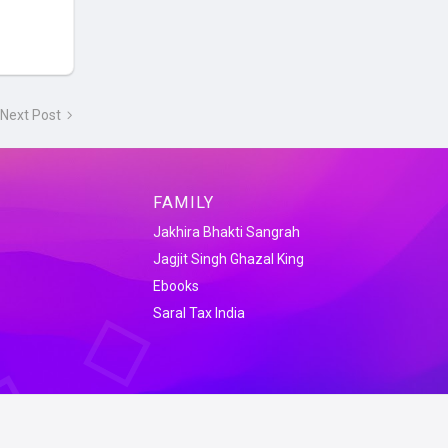
Next Post
FAMILY
Jakhira Bhakti Sangrah
Jagjit Singh Ghazal King
Ebooks
Saral Tax India