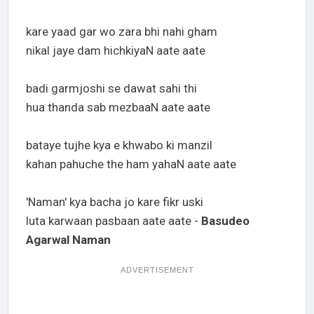
kare yaad gar wo zara bhi nahi gham
nikal jaye dam hichkiyaN aate aate
badi garmjoshi se dawat sahi thi
hua thanda sab mezbaaN aate aate
bataye tujhe kya e khwabo ki manzil
kahan pahuche the ham yahaN aate aate
'Naman' kya bacha jo kare fikr uski
luta karwaan pasbaan aate aate -
Basudeo
Agarwal Naman
ADVERTISEMENT