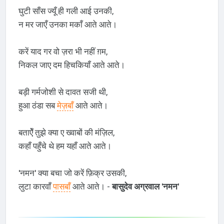
घुटी साँस ज्यूँ ही गली आई उनकी,
न मर जाएँ उनका मकाँ आते आते।
करें याद गर वो ज़रा भी नहीं ग़म,
निकल जाए दम हिचकियाँ आते आते।
बड़ी गर्मजोशी से दावत सजी थी,
हुआ ठंडा सब
मेज़बाँ
आते आते।
बताऐँ तुझे क्या ए ख्वाबों की मंज़िल,
कहाँ पहुँचे थे हम यहाँ आते आते।
'नमन' क्या बचा जो करें फ़िक्र उसकी,
लुटा कारवाँ
पासबाँ
आते आते। -
बासुदेव अग्रवाल 'नमन'