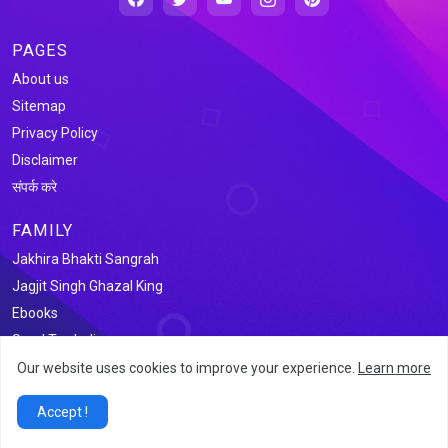
PAGES
About us
Sitemap
Privacy Policy
Disclaimer
संपर्क करे
FAMILY
Jakhira Bhakti Sangrah
Jagjit Singh Ghazal King
Ebooks
Saral Tax India
Our website uses cookies to improve your experience.
Learn more
@2026 जखीरा साहित्य संग्रह
Accept !