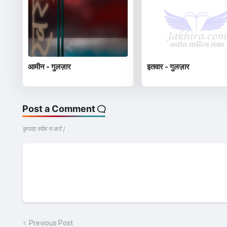
आमीन - गुलज़ार
इतवार - गुलज़ार
Post a Comment
कृपया स्पेम न करे |
Previous Post