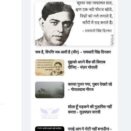
सच है, विपत्ति जब आती है (वीर) - रामधारी सिंह दिनकर
मुझको अपने बैंक की किताब
दीजिए - मंज़र भोपाली
कारवा गुजर गया, गुबार देखते रहे
- गोपालदास नीरज
शोला हूँ भड़कने की गुज़ारिश नहीं
करता - मुज़फ़्फ़र वारसी
पराई आग पे रोटी नहीं बनाऊँगा -