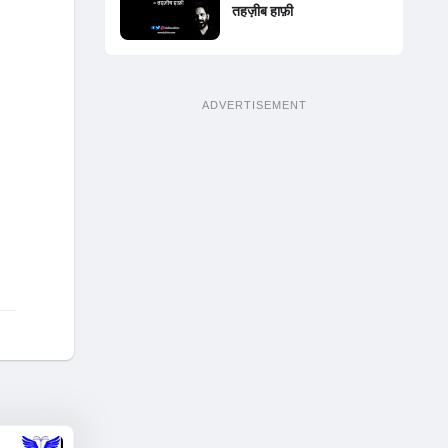
तहज़ीब हाफ़ी
ADVERTISEMENT