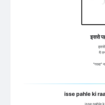
इससे पहल
इससे 
मै तन
"गरबा" न
isse pahle ki r
isse pahle k