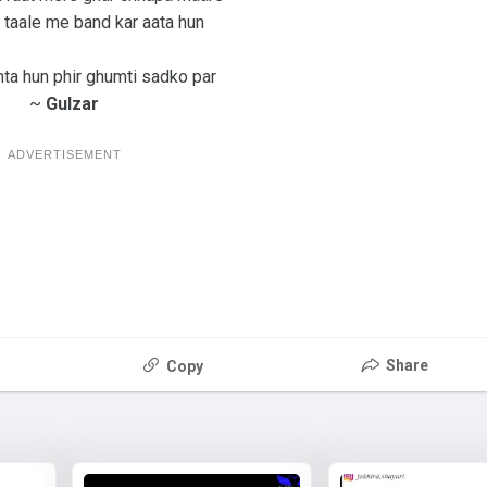
 taale me band kar aata hun
hta hun phir ghumti sadko par
~
Gulzar
ADVERTISEMENT
Share
Copy