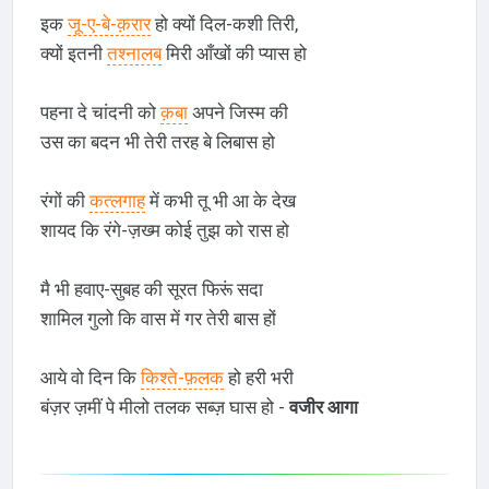
इक
जू-ए-बे-क़रार
हो क्यों दिल-कशी तिरी,
क्यों इतनी
तश्नालब
मिरी आँखों की प्यास हो
पहना दे चांदनी को
क़बा
अपने जिस्म की
उस का बदन भी तेरी तरह बे लिबास हो
रंगों की
कत्लगाह
में कभी तू भी आ के देख
शायद कि रंगे-ज़ख्म कोई तुझ को रास हो
मै भी हवाए-सुबह की सूरत फिरूं सदा
शामिल गुलो कि वास में गर तेरी बास हों
आये वो दिन कि
किश्ते-फ़लक
हो हरी भरी
बंज़र ज़मीं पे मीलो तलक सब्ज़ घास हो -
वजीर आगा