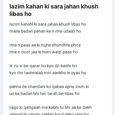
lazim kahan ki sara jahan khush
libas ho
lazim kahaN ki sara jahan khush libas ho
maila badan pahan ke n itna udaas ho
itna n paas aa ki tujhe dhundhte phire
itna n door jaa ki hum:waqt paas ho
ik zu-e-be-qarar ho kyo dil-kashi tiri
kyo itni tashnalab miri aankho ki pyas ho
pahna de chandani ko qabaa apne zism ki
us ka badan bhi teri tarah be-libas ho
rago ki qatlgaah me kabhi tu bhi aa ke dekh
shayad ki range-zakhm koi tujhko raas ho