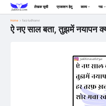
लेखक सूची
प्रकाशन हेतु
काव्य
गद्य
Home
faiz-ludhianvi
ऐ नए साल बता, तुझमें नयापन क्