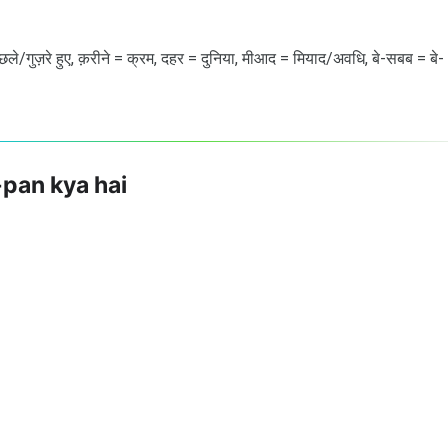
िछले/गुज़रे हुए, क़रीने = क्रम, दहर = दुनिया, मीआद = मियाद/अवधि, बे-सबब = बे-
-pan kya hai