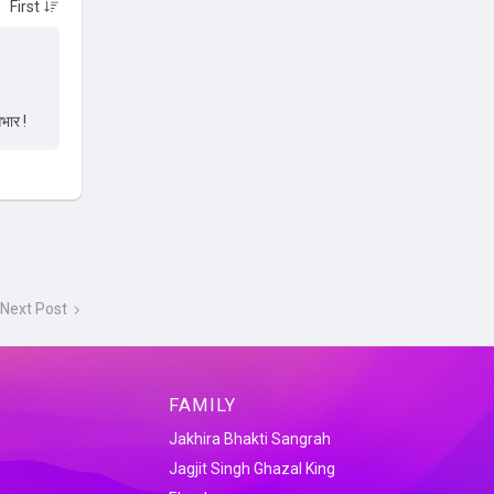
भार !
Next Post
FAMILY
Jakhira Bhakti Sangrah
Jagjit Singh Ghazal King