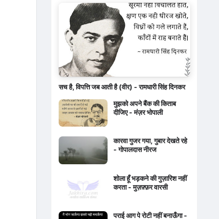
सच है, विपत्ति जब आती है (वीर) - रामधारी सिंह दिनकर
मुझको अपने बैंक की किताब
दीजिए - मंज़र भोपाली
कारवा गुजर गया, गुबार देखते रहे
- गोपालदास नीरज
शोला हूँ भड़कने की गुज़ारिश नहीं
करता - मुज़फ़्फ़र वारसी
पराई आग पे रोटी नहीं बनाऊँगा -