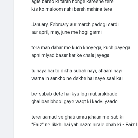
agle barso ki tarah honge kareene tere
kis ko maloom nahi barah mahine tere
January, February aur march padegi sardi
aur april, may, june me hogi garmi
tera man dahar me kuch khoyega, kuch payega
apni miyad basar kar ke chala jayega
tu naya hai to dikha subah nayi, shaam nayi
warna in aankho ne dekhe hai naye saal kai
be-sabab dete hai kyu log mubarakbade
ghaliban bhool gaye waqt ki kadvi yaade
terei aamad se ghati umra jahaan me sab ki
"Faiz" ne likkhi hai yah nazm nirale dhab ki -
Faiz 