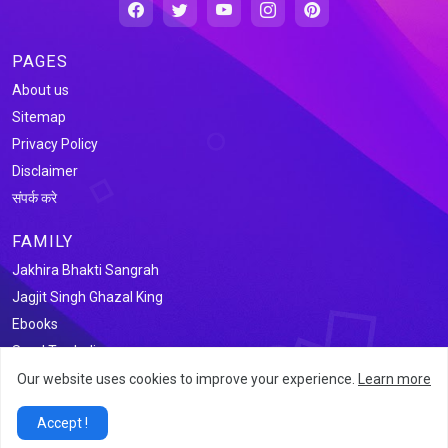
PAGES
About us
Sitemap
Privacy Policy
Disclaimer
संपर्क करे
FAMILY
Jakhira Bhakti Sangrah
Jagjit Singh Ghazal King
Ebooks
Saral Tax India
Our website uses cookies to improve your experience.
Learn more
@2026 जखीरा साहित्य संग्रह
Accept !