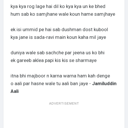
kya kya rog lage hai dil ko kya kya un ke bhed
hum sab ko samjhane wale koun hame samjhaye
ek isi ummid pe hai sab dushman dost kubool
kya jane is sada-ravi main koun kaha mil jaye
duniya wale sab sachche par jeena us ko bhi
ek gareeb aklea papi kis kis se sharmaye
itna bhi majboor n karna warna ham kah denge
o aali par hasne wale tu aali ban jaye -
Jamiluddin
Aali
ADVERTISEMENT