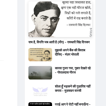
सच है, विपत्ति जब आती है (वीर) - रामधारी सिंह दिनकर
मुझको अपने बैंक की किताब
दीजिए - मंज़र भोपाली
कारवा गुजर गया, गुबार देखते रहे
- गोपालदास नीरज
शोला हूँ भड़कने की गुज़ारिश नहीं
करता - मुज़फ़्फ़र वारसी
पराई आग पे रोटी नहीं बनाऊँगा -