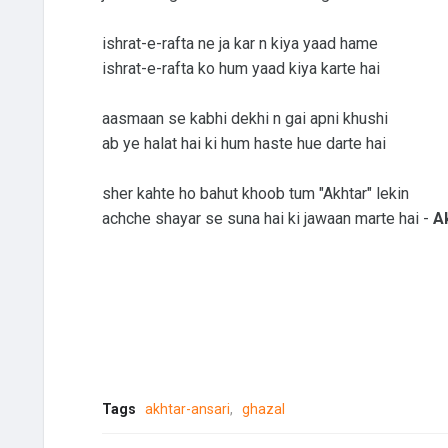
ishrat-e-rafta ne ja kar n kiya yaad hame
ishrat-e-rafta ko hum yaad kiya karte hai
aasmaan se kabhi dekhi n gai apni khushi
ab ye halat hai ki hum haste hue darte hai
sher kahte ho bahut khoob tum "Akhtar" lekin
achche shayar se suna hai ki jawaan marte hai -
A
Tags
akhtar-ansari
ghazal