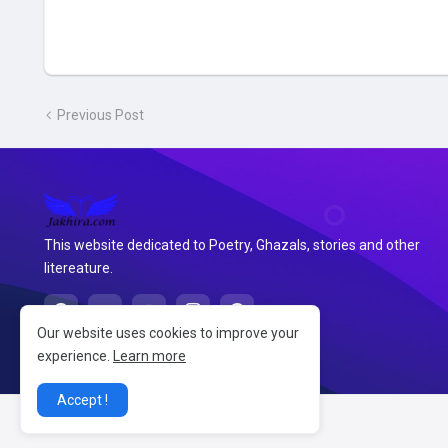
Previous Post
This website dedicated to Poetry, Ghazals, stories and other
litereature.
Our website uses cookies to improve your
experience.
Learn more
Accept !
@2026 जखीरा साहित्य संग्रह