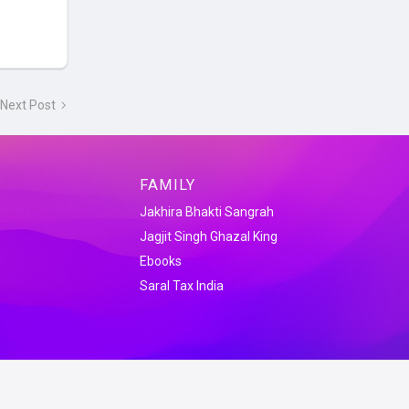
Next Post
FAMILY
Jakhira Bhakti Sangrah
Jagjit Singh Ghazal King
Ebooks
Saral Tax India