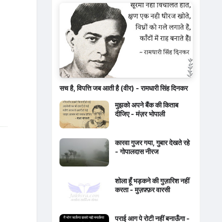
सच है, विपत्ति जब आती है (वीर) - रामधारी सिंह दिनकर
मुझको अपने बैंक की किताब
दीजिए - मंज़र भोपाली
कारवा गुजर गया, गुबार देखते रहे
- गोपालदास नीरज
शोला हूँ भड़कने की गुज़ारिश नहीं
करता - मुज़फ़्फ़र वारसी
पराई आग पे रोटी नहीं बनाऊँगा -