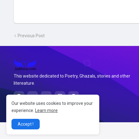
Previous Post
This website dedicated to Poetry, Ghazals, stories and other
litereature.
Our website uses cookies to improve your
experience.
Learn more
Accept !
@2026 जखीरा साहित्य संग्रह