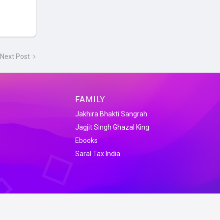
Next Post
FAMILY
Jakhira Bhakti Sangrah
Jagjit Singh Ghazal King
Ebooks
Saral Tax India