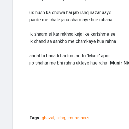
us husn ka shewa hai jab ishq nazar aaye
parde me chale jana sharmaye hue rahana
ik shaam si kar rakhna kajal ke karishme se
ik chand sa aankho me chamkaye hue rahna
aadat hi bana li hai tum ne to 'Munir' apni
jis shahar me bhi rahna uktaye hue raha-
Munir Ni
Tags
ghazal
ishq
munir-niazi