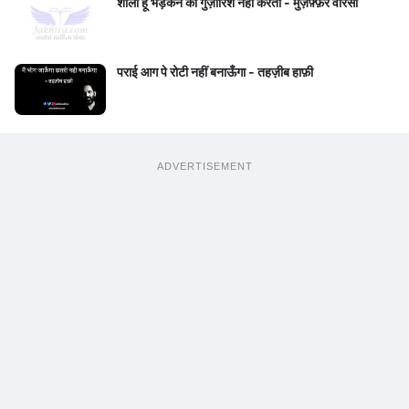
शोला हूँ भड़कने की गुज़ारिश नहीं करता - मुज़फ़्फ़र वारसी
पराई आग पे रोटी नहीं बनाऊँगा - तहज़ीब हाफ़ी
ADVERTISEMENT